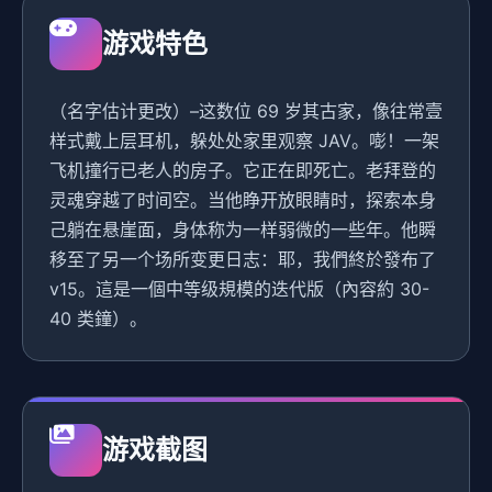
游戏特色
（名字估计更改）–这数位 69 岁其古家，像往常壹
样式戴上层耳机，躲处处家里观察 JAV。嘭！一架
飞机撞行已老人的房子。它正在即死亡。老拜登的
灵魂穿越了时间空。当他睁开放眼睛时，探索本身
己躺在悬崖面，身体称为一样弱微的一些年。他瞬
移至了另一个场所变更日志：耶，我們終於發布了
v15。這是一個中等级規模的迭代版（內容約 30-
40 类鐘）。
游戏截图