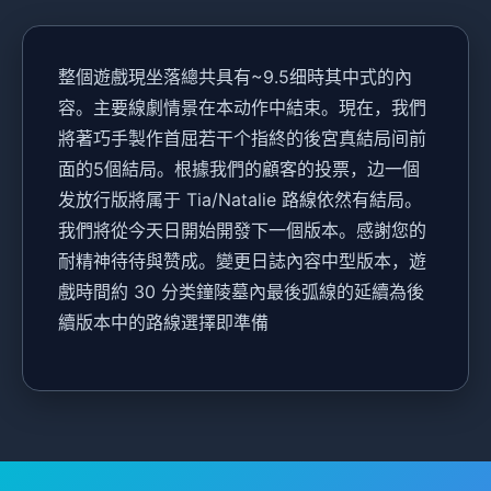
整個遊戲現坐落總共具有~9.5细時其中式的內
容。主要線劇情景在本动作中結束。現在，我們
將著巧手製作首屈若干个指終的後宮真結局间前
面的5個結局。根據我們的顧客的投票，边一個
发放行版將属于 Tia/Natalie 路線依然有結局。
我們將從今天日開始開發下一個版本。感謝您的
耐精神待待與赞成。變更日誌內容中型版本，遊
戲時間約 30 分类鐘陵墓內最後弧線的延續為後
續版本中的路線選擇即準備