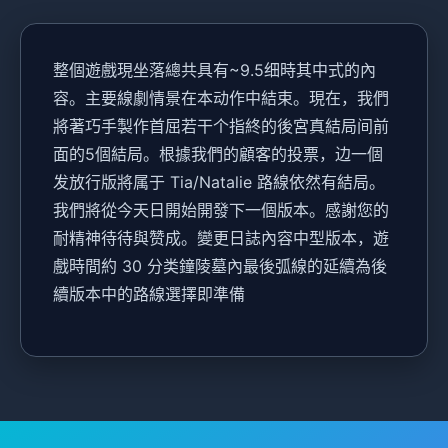
整個遊戲現坐落總共具有~9.5细時其中式的內
容。主要線劇情景在本动作中結束。現在，我們
將著巧手製作首屈若干个指終的後宮真結局间前
面的5個結局。根據我們的顧客的投票，边一個
发放行版將属于 Tia/Natalie 路線依然有結局。
我們將從今天日開始開發下一個版本。感謝您的
耐精神待待與赞成。變更日誌內容中型版本，遊
戲時間約 30 分类鐘陵墓內最後弧線的延續為後
續版本中的路線選擇即準備