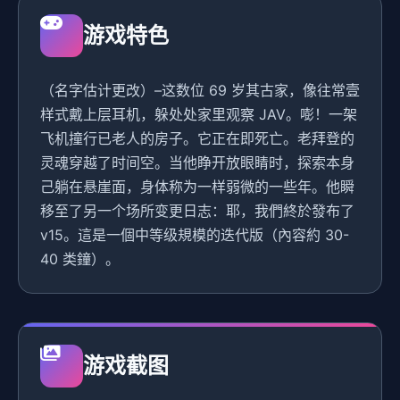
游戏特色
（名字估计更改）–这数位 69 岁其古家，像往常壹
样式戴上层耳机，躲处处家里观察 JAV。嘭！一架
飞机撞行已老人的房子。它正在即死亡。老拜登的
灵魂穿越了时间空。当他睁开放眼睛时，探索本身
己躺在悬崖面，身体称为一样弱微的一些年。他瞬
移至了另一个场所变更日志：耶，我們終於發布了
v15。這是一個中等级規模的迭代版（內容約 30-
40 类鐘）。
游戏截图