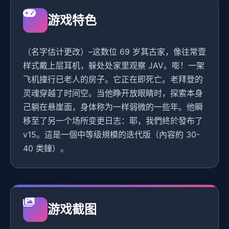
游戏特色
（名字估计更改）–这数位 69 岁其古家，像往常壹
样式戴上层耳机，躲处处家里观察 JAV。嘭！一架
飞机撞行已老人的房子。它正在即死亡。老拜登的
灵魂穿越了时间空。当他睁开放眼睛时，探索本身
己躺在悬崖面，身体称为一样弱微的一些年。他瞬
移至了另一个场所变更日志：耶，我們終於發布了
v15。這是一個中等级規模的迭代版（內容約 30-
40 类鐘）。
游戏截图