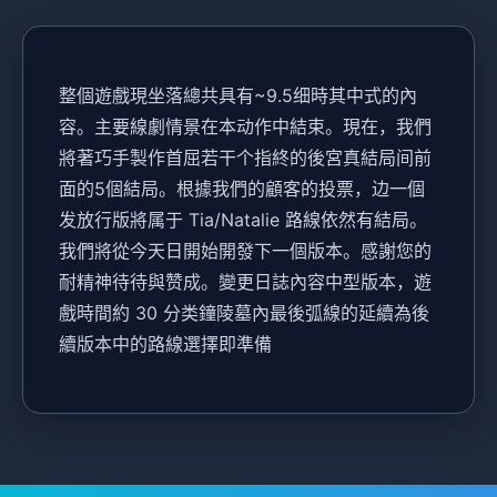
整個遊戲現坐落總共具有~9.5细時其中式的內
容。主要線劇情景在本动作中結束。現在，我們
將著巧手製作首屈若干个指終的後宮真結局间前
面的5個結局。根據我們的顧客的投票，边一個
发放行版將属于 Tia/Natalie 路線依然有結局。
我們將從今天日開始開發下一個版本。感謝您的
耐精神待待與赞成。變更日誌內容中型版本，遊
戲時間約 30 分类鐘陵墓內最後弧線的延續為後
續版本中的路線選擇即準備