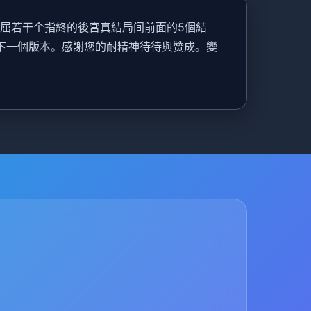
首屈若干个指終的後宮真結局间前面的5個結
開發下一個版本。感謝您的耐精神待待與赞成。變