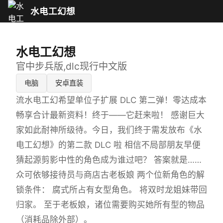
水电工幻想
水电工幻想
官中步兵版,dlc现行中文版
电脑
安卓直装
流水电工幻希望单位子扩展 DLC 第二弹！零达成本
畅享合计最新资料！终于——它赶来啦！ 感谢巨大
家如此耐神所级待。今日，我们终于需发放布《水
电工幻想》的第二款 DLC 啦 相信不局部朋友早便
猜起源剪影中性的角色成为谁过吧？ 答案就是……
众可依够接待员与商店古老板娘 两个位新角色的解
锁条件： 腐式所占有女型角色。 将双时龙姐妹带回
归家。 至于老板娘，诸位需要购买她所有型的物品
（消耗品除外部）。